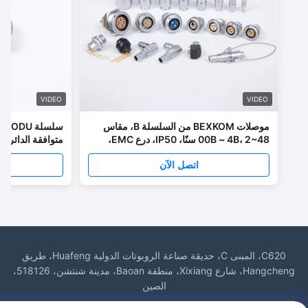
VIDEO
VIDEO
موصلات BEXKOM من السلسلة B، مقاس
سلسلة el ODU
00B ~ 4B، 2~48 سنًا، IP50، درع EMC،
موصلات دائرية بالدفع والسحب، مع 5000
IP50 إلى 
دورة توصيل، متوافقة مع LEMO
النحاس الاتصالات الغلا
اتصل الآن
اتصل
الطبية
C620، المبنى C، حديقة صناعة الروبوتات الدولية Huafeng، طريق
Hangcheng، شارع Xixiang، منطقة Baoan، مدينة شنتشن، 518126،
الصين
هاتف: 86-400-9969691