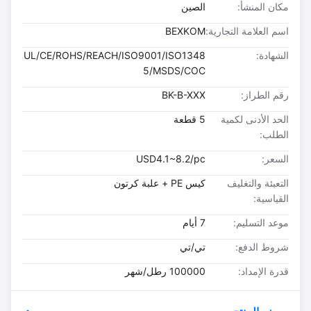
مكان المنشأ:
الصين
اسم العلامة التجارية:
BEXKOM
الشهادة:
UL/CE/ROHS/REACH/ISO9001/ISO1348
5/MSDS/COC
رقم الطراز:
BK-B-XXX
الحد الأدنى لكمية
5 قطعة
الطلب:
السعر:
USD4.1~8.2/pc
التعبئة والتغليف
كيس PE + علبة كرتون
القياسية:
موعد التسليم:
7 أيام
شروط الدفع:
تي/تي
قدرة الإمداد:
100000 رطل/شهر