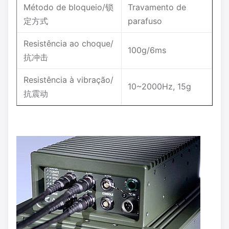
Método de bloqueio/锁
Travamento de
定方式
parafuso
Resistência ao choque/
100g/6ms
抗冲击
Resistência à vibração/
10~2000Hz, 15g
抗震动