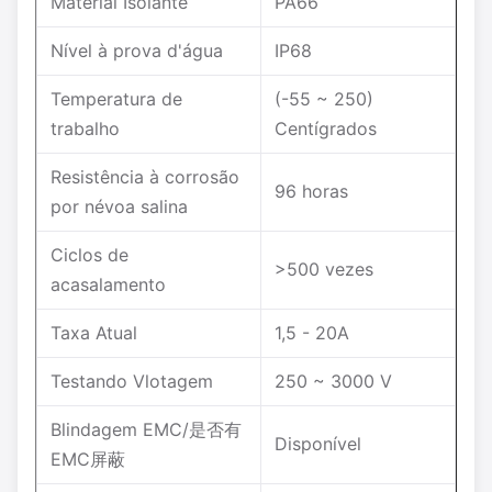
Material Isolante
PA66
Nível à prova d'água
IP68
Temperatura de
(-55 ~ 250)
trabalho
Centígrados
Resistência à corrosão
96 horas
por névoa salina
Ciclos de
>500 vezes
acasalamento
Taxa Atual
1,5 - 20A
Testando Vlotagem
250 ~ 3000 V
Blindagem EMC/是否有
Disponível
EMC屏蔽