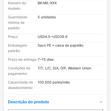
Número do
BK-MIL-XXX
modelo:
Quantidade
5 unidades
mínima de
pedido:
Preço:
USD4.5~USD39.9
Embalagem
Saco PE + caixa de papelão
padrão:
Prazo de entrega:
7~15 dias
Condições de
T/T, L/C, D/A, D/P, Western Union
pagamento:
Capacidade de
100.000 pares/mês
abastecimento:
Descrição do produto