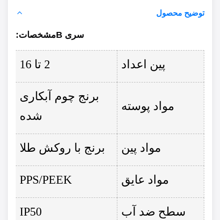
توضیح محصول
سری B
مشخصات
:
پین اعداد
2 تا 16
برنج چوم آبکاری
مواد پوسته
شده
مواد پین
برنج با روکش طلا
مواد عایق
PPS/PEEK
سطح ضد آب
IP50