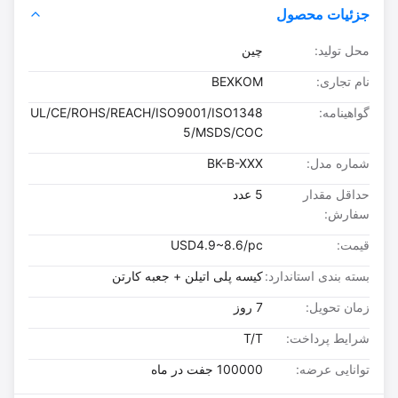
جزئیات محصول
محل تولید:
چین
نام تجاری:
BEXKOM
گواهینامه:
UL/CE/ROHS/REACH/ISO9001/ISO1348
5/MSDS/COC
شماره مدل:
BK-B-XXX
حداقل مقدار
5 عدد
سفارش:
قیمت:
USD4.9~8.6/pc
بسته بندی استاندارد:
کیسه پلی اتیلن + جعبه کارتن
زمان تحویل:
7 روز
شرایط پرداخت:
T/T
توانایی عرضه:
100000 جفت در ماه