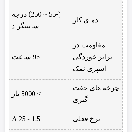
(-55 ~ 250) درجه
دمای کار
سانتیگراد
مقاومت در
برابر خوردگی
96 ساعت
اسپری نمک
چرخه های جفت
> 5000 بار
گیری
نرخ فعلی
1.5 - 25 A