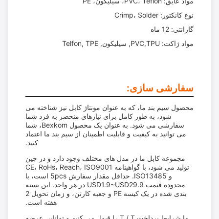
مواد عایق: PVC، Teflon، سیلیکون، PE
نوع کانکتور: Crimp، Solder
گارانتی: 12 ماه
مواد ژاکت: PVC,TPU, سیلیکون, Telfon, TPE
سفارشی سازی:
محصول سیم بند ما، که به عنوان مونتاژ کابل نیز شناخته می
شود، به طور کامل برای نیازهای منحصر به فرد شما
سفارشی می شود. به عنوان یک محصول Bexkom، شما
می توانید به کیفیت و قابلیت اطمینان از سیم بند ما اعتماد
کنید.
مجموعه کابل ما در مدل های مختلف وجود دارد و در چین
تولید می شود، با گواهینامه CE، RoHs، Reach، ISO9001
و ISO13485. حداقل مقدار سفارش 5pcs است، با
محدوده قیمت USD1.9~USD29.9 در هر واحد. این بسته
بندی شده در یک کیسه PE و جعبه کارتن، و زمان تحویل 2
هفته است.
ما شرایط پرداخت T / T را قبول می کنیم و توانایی عرضه