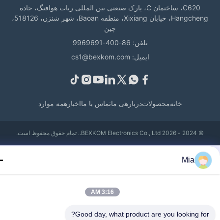
C620، ساختمان C، پارک صنعتی بین المللی ربات هوافنگ، جاده
Hangcheng، خیابان Xixiang، منطقه Baoan، شهر شنژن، 518126،
چین
تلفن: 86-400-9969691
ایمیل: cs1@bexkom.com
خانه
محصولات
دربارهی ما
تماس با ما
اخبار
همه موارد
© 2024 - 2026 BEXKOM Electronics Co., Ltd.. تمام حقوق محفوظ است.
Mia
3:16 AM
Good day, what product are you looking fo