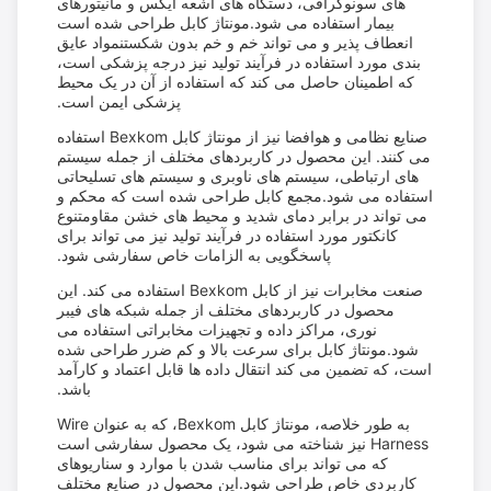
های سونوگرافی، دستگاه های اشعه ایکس و مانیتورهای
بیمار استفاده می شود.مونتاژ کابل طراحی شده است
انعطاف پذیر و می تواند خم و خم بدون شکستنمواد عایق
بندی مورد استفاده در فرآیند تولید نیز درجه پزشکی است،
که اطمینان حاصل می کند که استفاده از آن در یک محیط
پزشکی ایمن است.
صنایع نظامی و هوافضا نیز از مونتاژ کابل Bexkom استفاده
می کنند. این محصول در کاربردهای مختلف از جمله سیستم
های ارتباطی، سیستم های ناوبری و سیستم های تسلیحاتی
استفاده می شود.مجمع کابل طراحی شده است که محکم و
می تواند در برابر دمای شدید و محیط های خشن مقاومتنوع
کانکتور مورد استفاده در فرآیند تولید نیز می تواند برای
پاسخگویی به الزامات خاص سفارشی شود.
صنعت مخابرات نیز از کابل Bexkom استفاده می کند. این
محصول در کاربردهای مختلف از جمله شبکه های فیبر
نوری، مراکز داده و تجهیزات مخابراتی استفاده می
شود.مونتاژ کابل برای سرعت بالا و کم ضرر طراحی شده
است، که تضمین می کند انتقال داده ها قابل اعتماد و کارآمد
باشد.
به طور خلاصه، مونتاژ کابل Bexkom، که به عنوان Wire
Harness نیز شناخته می شود، یک محصول سفارشی است
که می تواند برای مناسب شدن با موارد و سناریوهای
کاربردی خاص طراحی شود.این محصول در صنایع مختلف