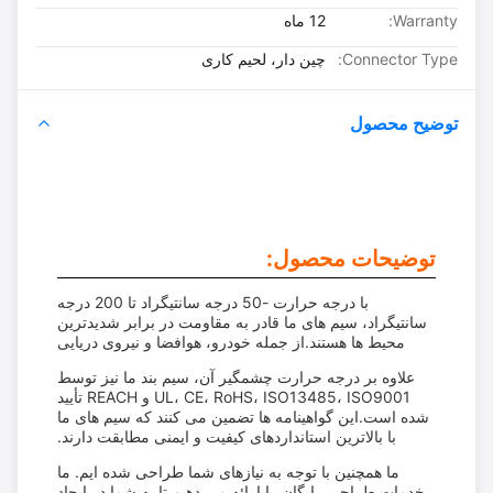
Warranty:
12 ماه
Connector Type:
چین دار، لحیم کاری
توضیح محصول
توضیحات محصول:
با درجه حرارت -50 درجه سانتیگراد تا 200 درجه
سانتیگراد، سیم های ما قادر به مقاومت در برابر شدیدترین
محیط ها هستند.از جمله خودرو، هوافضا و نیروی دریایی
علاوه بر درجه حرارت چشمگیر آن، سیم بند ما نیز توسط
UL، CE، RoHS، ISO13485، ISO9001 و REACH تأیید
شده است.این گواهینامه ها تضمین می کنند که سیم های ما
با بالاترین استانداردهای کیفیت و ایمنی مطابقت دارند.
ما همچنین با توجه به نیازهای شما طراحی شده ایم. ما
خدمات طراحی رایگان را ارائه می دهیم تا به شما در ایجاد