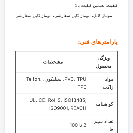
کیفیت: تضمین کیفیت بالا
مونتاژ کابل، مونتاژ کابل سفارشی، مونتاژ کابل سفارشی
پارامترهای فنی:
ویژگی
مشخصات
محصول
مواد
PVC، TPU، سیلیکون، Telfon،
ژاکت
TPE
UL، CE، RoHS، ISO13485,
گواهینامه
ISO9001, REACH
تعداد سیم
2 تا 100
ها