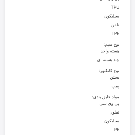
TPU
سیلیکون
تلفن
TPE
نوع سیم:
هسته واحد
چند هسته ای
نوع کانکتور:
بستن
پمپ
مواد عایق بندی:
پی وی سی
تفلون
سیلیکون
PE