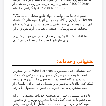
100000pcs / هفته را داریم. درجه حرارت درجه بندی از
-50 ° C تا 200 ° C، با گارانتی 12 ماه.
سیم های ما می توانند با مواد عایق مختلف مانند PVC،
Teflon، سیلیکون و PE، و همچنین انواع سیم های تک هسته
ای یا چند هسته ای سفارشی شوند.مناسب برای کاربردهای
مختلف مانند پزشکی، صنعتی، نظامی، آزمایش و ابزار.
به ما اعتماد کنید تا بهترین راه حل تخصیصی مونتاژ کابل را
برای نیازهای کسب و کار شما فراهم کنیم.
پشتیبانی و خدمات:
تیم پشتیبانی فنی محصولات Wire Harness ما در دسترس
است تا به شما در هر گونه سوال یا مشکلاتی که ممکن
است در هنگام استفاده از محصول ما با آن روبرو شوید
کمک کند.اطلاعات محصول، و پشتیبانی فنی برای اطمینان از
اینکه مشتریان ما یک تجربه بی نقص با محصول ما دارند.
علاوه بر پشتیبانی فنی، ما همچنین خدمات مختلفی را ارائه
می دهیم تا به شما کمک کند تا بیشترین بهره را از محصول
سیم کشی خود ببرید. خدمات ما شامل طراحی سفارشی