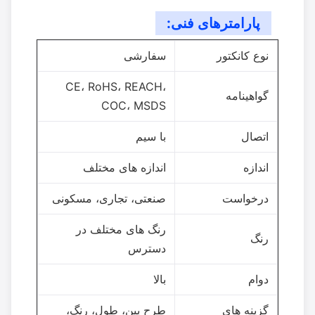
پارامترهای فنی:
نوع کانکتور
سفارشی
CE، RoHS، REACH،
گواهینامه
COC، MSDS
اتصال
با سیم
اندازه
اندازه های مختلف
درخواست
صنعتی، تجاری، مسکونی
رنگ های مختلف در
رنگ
دسترس
دوام
بالا
گزینه های
طرح پین، طول، رنگ،