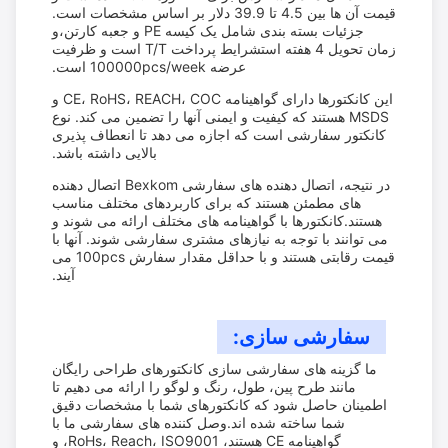
قیمت آن ها بین 4.5 تا 39.9 دلار بر اساس مشخصات است.
جزئیات بسته بندی شامل یک کیسه PE و جعبه کارتن،و
زمان تحویل 4 هفته استشرایط پرداخت T/T است و ظرفیت
عرضه 100000pcs/week است.
این کانکتورها دارای گواهینامه CE، RoHS، REACH، COC و
MSDS هستند که کیفیت و ایمنی آنها را تضمین می کند. نوع
کانکتور سفارشی است که اجازه می دهد تا انعطاف پذیری
بالایی داشته باشد.
در نتیجه، اتصال دهنده های سفارشی Bexkom اتصال دهنده
های مطمئن هستند که برای کاربردهای مختلف مناسب
هستند.کانکتورها با گواهینامه های مختلف ارائه می شوند و
می توانند با توجه به نیازهای مشتری سفارشی شوند. آنها با
قیمت رقابتی هستند و با حداقل مقدار سفارش 100pcs می
آیند.
سفارشی سازی:
ما گزینه های سفارشی سازی کانکتورهای طراحی رایگان
مانند طرح پین، طول، رنگ و لوگو را ارائه می دهیم تا
اطمینان حاصل شود که کانکتورهای شما با مشخصات دقیق
شما ساخته شده اند.وصل کننده های سفارشی ما با
گواهینامه CE هستند، RoHs، Reach، ISO9001، و