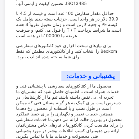
ISO13485، تضمین کیفیت و ایمنی آنها.
حداقل مقدار سفارش 100 عدد است و قیمت از 4.5 تا
39.9 دلار در هر واحد است. جزئیات بسته بندی شامل یک
کیسه PE و جعبه کارتن است و زمان تحویل تقریباً 4 هفته
است.ما شرایط پرداخت T / T را قبول می کنیم، و ظرفیت
عرضه ما 100000تا در هفته است
برای نیازهای سخت افزاری خود کانکتورهای سفارشی
Bexkom را انتخاب کنید و از کانکتورهای مطمئن که فقط
برای شما ساخته شده اند لذت ببرید.
پشتیبانی و خدمات:
محصول ما از کنتاکتورهای سفارشی با پشتیبانی فنی و
خدمات همراه است تا اطمینان حاصل شود که مشتریان ما
تجربه ای بی نقص داشته باشند.تیم ما از کارشناسان در
دسترس است برای کمک به هر گونه مسائل فنی که ممکن
است در طول نصب و یا استفاده از محصول رخ دهدما
همچنین خدمات تعمیر و نگهداری را برای حفظ عملکرد
محصول در بهترین حالت ارائه می دهیم.ما خدمات سفارشی
را برای متناسب کردن کانکتورها با نیازهای خاص مشتریانمان
ارائه می دهیمبرای کسب اطلاعات بیشتر در مورد پشتیبانی
فنی محصولات و خدمات ما با ما تماس بگیرید.