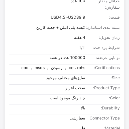
حداقل مقدار
100 عدد
سفارش:
قیمت:
USD4.5~USD39.9
بسته بندی استاندارد:
کیسه پلی اتیلن + جعبه کارتن
زمان تحویل:
4 هفته
شرایط پرداخت:
T/T
توانایی عرضه:
100000 عدد در هفته
Certifications:
ce ، rohs ， رسیدن ， coc ， msds
Size:
سایزهای مختلف موجود
Product Type:
سخت افزار
Color:
چند رنگ موجود است
Durability:
بالا
Connector Type:
سفارشی
Material:
فلز