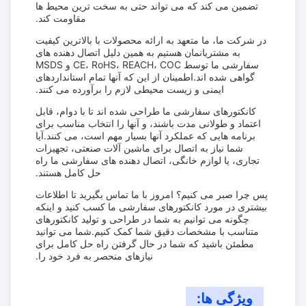
تضمین می کند که می تواند حتی به سخت ترین محیط ها
مقاومت کند.
در شرکت ما، ما متعهد به ارائه محصولات با بالاترین کیفیت
به مشتریانمان هستیم به همین دلیل اتصال دهنده های
سفارشی ما توسط CE، RoHS، REACH، COC و MSDS
گواهی شده اند.اطمینان از این که آنها تمام استانداردهای
ایمنی و زیست محیطی لازم را برآورده می کنند.
کانکتورهای سفارشی ما طراحی شده اند تا با دوام، قابل
اعتماد و طولانی مدت باشند، و آنها را انتخاب مناسب برای
برنامه هایی که عملکرد آنها بسیار مهم است، می کنند.آیا
شما نیاز به اتصال برای ماشین آلات صنعتی، تجهیزات
تجاری، یا لوازم خانگی، اتصال دهنده های سفارشی ما راه
حل کامل هستند.
پس چرا صبر می کنیم؟ امروز با ما تماس بگیرید تا اطلاعات
بیشتری در مورد کانکتورهای سفارشی ما کسب کنید و اینکه
چگونه می توانیم به شما در طراحی و تولید کانکتورهای
متناسب با مشخصات دقیق شما کمک کنیم.شما می توانید
مطمئن باشید که شما در حال گرفتن راه حل کامل برای
نیازهای منحصر به فرد خود را.
ویژگی ها: