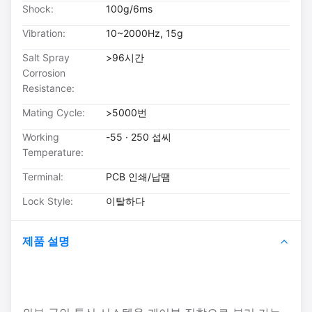
Shock:
100g/6ms
Vibration:
10~2000Hz, 15g
Salt Spray
>96시간
Corrosion
Resistance:
Mating Cycle:
>5000번
Working
-55 · 250 섭씨
Temperature:
Terminal:
PCB 인쇄/납땜
Lock Style:
이탈하다
제품 설명