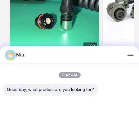
VIDEO
Mia
BEXKOM F 시리즈 야외 빠른 해제 자동 잠
BEXKOM MIL
금 푸시 당기 작은 크기의 IP68 방수 커넥터
IP68 방수 EMC 
MIL를 위한 월키-토키 통신 시스템 개별 전
환
투 시스템
지금 연락하세요
지
9:42 AM
Good day, what product are you looking for?
C620, 건물 C, Huafeng 국제 로봇 산업 공원, Hangcheng Road,
Xixiang Street, Baoan District, Shenzhen City, 518126, 중국
전화: 86-400-9969691