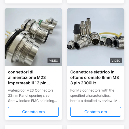
following are the main
characteristics and
applications of the M series
connectors:
characteristicDurable and
sturdy: Durable ...
VIDEO
VIDEO
connettori di
Connettore elettrico in
alimentazione M23
ottone cromato 8mm M8
impermeabili 12 pin
3 pin 2000Hz
23mm EMC schermatura
waterproof M23 Connectors
For M8 connectors with the
IP67 4-9 contatto
23mm Panel opening size
specified characteristics,
Screw locked EMC shielding
here's a detailed overview: M8
IP67 4 - 9 contacts Here's a
Connectors with 8mm Panel
comprehensive overview of
Opening, Screw Locking, EMC
Contatta ora
Contatta ora
M23 series connectors with a
Shielding, IP67 Waterproof, and
23mm panel opening size,
3-8 Contacts Features: Panel
screw locking, EMC shielding,
Opening Size: 8mm Locking