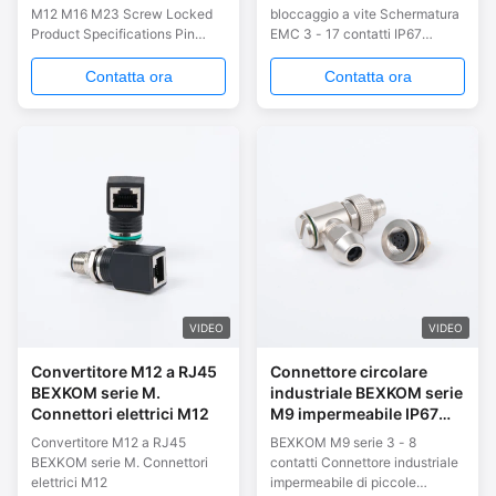
impermeabile IP67 e
impermeabile a basso
M12 M16 M23 Screw Locked
bloccaggio a vite Schermatura
bloccaggio a vite per
costo consegna rapida
Product Specifications Pin
EMC 3 - 17 contatti IP67
collegamenti elettrici
robot industriale
Numbers 3 ~ 19 Shell Material
impermeabile a basso costo
affidabili
utilizzato nel settore
Brass Chrome Plated Pin
consegna rapida robot
Contatta ora
Contatta ora
automobilistico con
Material Brass Gold Plated
industriale utilizzato nel settore
contatto placcato oro
Insulator Material PA66
automobilistico con contatto
Waterproof Level IP67 Work
placcato oro
Temperature (-25 ~ 80)
Centigrade Salt Spray
Corrosion Resistance 48 Hours
Mating ...
VIDEO
VIDEO
Convertitore M12 a RJ45
Connettore circolare
BEXKOM serie M.
industriale BEXKOM serie
Connettori elettrici M12
M9 impermeabile IP67
con schermatura EMC e
Convertitore M12 a RJ45
BEXKOM M9 serie 3 - 8
bloccaggio a vite
BEXKOM serie M. Connettori
contatti Connettore industriale
elettrici M12
impermeabile di piccole