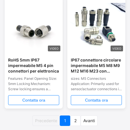
IP67 waterproof rating, and 4-9
Mechanism: Screw locking
contacts: M23 Connectors
ensures secure and reliable
Overview Key Features: ...
connections. EMC ...
VIDEO
VIDEO
RoHS 5mm IP67
IP67 connettore circolare
impermeabile M5 4 pin
impermeabile M5 M8 M9
connettori per elettronica
M12 M16 M23 con
sovramoldatura del cavo
Features: Panel Opening Size:
sizes: M5 Connectors
5mm Locking Mechanism:
Application: Primarily used for
Screw locking ensures a
sensor/actuator connections in
secure and reliable connection.
compact devices. Pin
EMC Shielding: Designed to
Configuration: Usually up to 5
Contatta ora
Contatta ora
prevent electromagnetic
pins. Features: Compact size,
interference, ensuring signal
suitable for tight spaces, IP67
integrity. Waterproof Rating:
rating for dust and water
IP67, providing protection
Precedente
1
protection. M8 Connectors
2
Avanti
against dust and temporary
Application: Widely used in