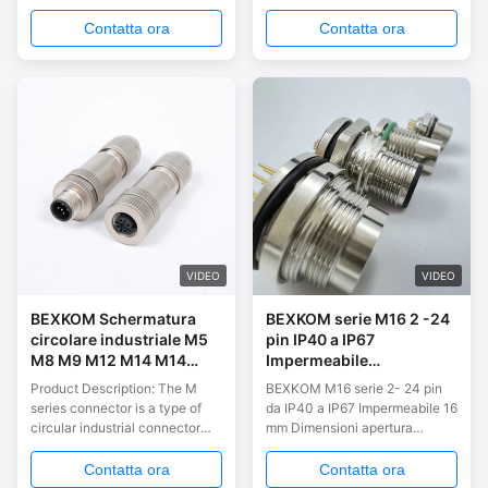
dimensioni IP69 bloccato a vite
con contatti placcati in oro
Contatta ora
Contatta ora
VIDEO
VIDEO
BEXKOM Schermatura
BEXKOM serie M16 2 -24
circolare industriale M5
pin IP40 a IP67
M8 M9 M12 M14 M14
Impermeabile
M23 2-17Pins IP67
Schermatura EMC e
Product Description: The M
BEXKOM M16 serie 2- 24 pin
Connettori con
Bloccaggio a Vite per
series connector is a type of
da IP40 a IP67 Impermeabile 16
bloccaggio a vite
Applicazioni Industriali
circular industrial connector
mm Dimensioni apertura
impermeabili con cavo
Compatibile TE
widely used in various
pannello Connettori industriali
assemblato
Amphonel Binder
situations that require sturdy
con bloccaggio a vite
Contatta ora
Contatta ora
Phoenix
and reliable connections. The