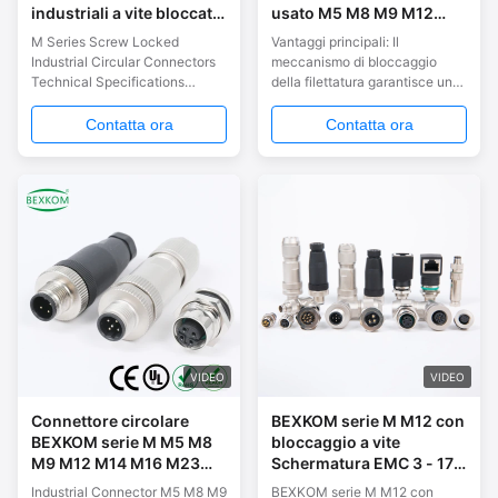
industriali a vite bloccati
usato M5 M8 M9 M12
2~17 pin IP67
M14 M16 M23 7/8 con
M Series Screw Locked
Vantaggi principali: Il
impermeabile
impermeabilità IP67,
Industrial Circular Connectors
meccanismo di bloccaggio
legante/Amphenol/Phoenix
schermatura EMC e
Technical Specifications
della filettatura garantisce un
compatibile
bloccaggio a vite
Parameter Specification Pin
contatto affidabile Il guscio
M5/M8/M9/M12/M14/M16/M23/(7/8)
Numbers 3 ~ 17 Shell Material
metallico fornisce schermatura
Contatta ora
Contatta ora
Brass Chrome Plated Pin
EMC Contatti in ottone
Material Brass Gold Plated
placcato oro per una
Insulator Material PA66
connessione affidabile e bassa
Waterproof Level IP67 Work
resistenza Soluzione
Temperature -25°C to 80°C
economica con consegna
Salt Spray Corrosion
rapida
Resistance 48 ...
VIDEO
VIDEO
Connettore circolare
BEXKOM serie M M12 con
BEXKOM serie M M5 M8
bloccaggio a vite
M9 M12 M14 M16 M23
Schermatura EMC 3 - 17
7/8 con schermo EMC
contatti IP67
Industrial Connector M5 M8 M9
BEXKOM serie M M12 con