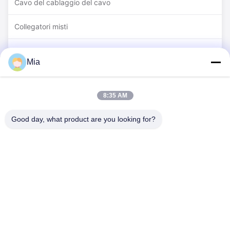
Cavo del cablaggio del cavo
Collegatori misti
Connettore di immagazzinamento dell'energia
Mia
Connettore serie SP/SF
8:35 AM
Connettore della serie HR
Good day, what product are you looking for?
C620, edificio C, Huafeng International Robot Industrial Park,
Hangcheng Road, Xixiang Street, Baoan District, Shenzhen
City, 518126, Cina
Telefono: 86-400-9969691
E-mail: cs1@bexkom.com