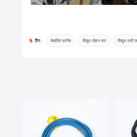
टैग :
केबलिंग हार्नेस
विद्युत दोहन तार
विद्युत तारों