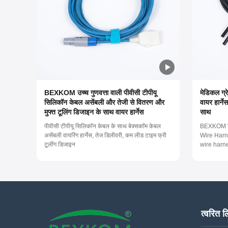
BEXKOM उच्च गुणवत्ता वाली पीवीसी टीपीयू
मेडिकल ग्
सिलिकॉन केबल असेंबली और तेजी से वितरण और
वायर हार्न
मुफ्त टूलिंग डिजाइन के साथ वायर हार्नेस
साथ
पीवीसी टीपीयू सिलिकॉन केबल के साथ बेक्सकॉम केबल
BEXKOM W
असेंबली वायरिंग हार्नेस, तेज डिलीवरी, कम लीड टाइम फ्री
Wire Harn
टूलींग डिजाइन
wire harn
devices f
silicone, 
compatibil
Designed f
durability .
त्वरित ल