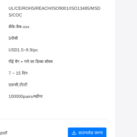
UL/CE/ROHS/REACH/ISO9001/ISO13485/MSD
S/COC
बीके-कैब-xxx
5पीसी
USD1.5~9.9/pc
पीई बैग + गत्ते का डिब्बा बॉक्स
7 ~ 15 दिन
एल/सी,टी/टी
100000pairs/महीना
.pdf
डाउनलोड करना