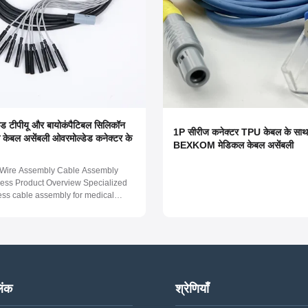
रेड टीपीयू और बायोकंपैटिबल सिलिकॉन
1P सीरीज कनेक्टर TPU केबल के साथ
ेस केबल असेंबली ओवरमोल्डेड कनेक्टर के
BEXKOM मेडिकल केबल असेंबली
ire Assembly Cable Assembly
ess Product Overview Specialized
ess cable assembly for medical
eaturing medical-grade TPU,
or PVC materials with biological
ity and custom material options.
or reliability, biocompatibility, and
..
िंक
श्रेणियाँ