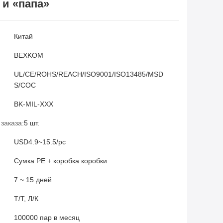
 и «папа»
Китай
BEXKOM
UL/CE/ROHS/REACH/ISO9001/ISO13485/MSD
S/COC
BK-MIL-XXX
заказа:
5 шт.
USD4.9~15.5/pc
Сумка PE + коробка коробки
7 ~ 15 дней
Т/Т, Л/К
100000 пар в месяц