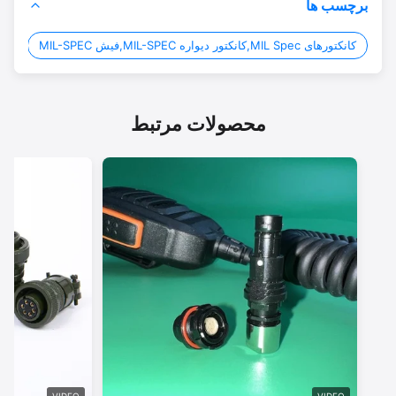
برچسب ها
کانکتورهای MIL Spec,کانکتور دیواره MIL-SPEC,فیش MIL-SPEC
onnector
محصولات مرتبط