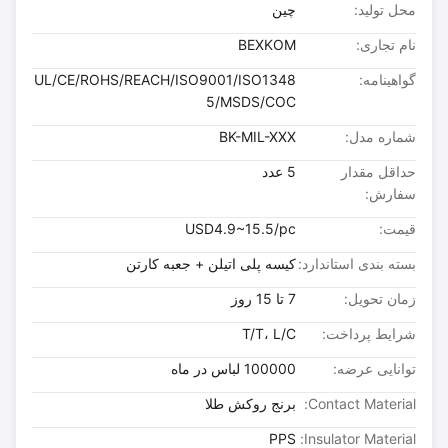
محل تولید:
چین
نام تجاری:
BEXKOM
گواهینامه:
UL/CE/ROHS/REACH/ISO9001/ISO1348
5/MSDS/COC
شماره مدل:
BK-MIL-XXX
حداقل مقدار
5 عدد
سفارش:
قیمت:
USD4.9~15.5/pc
بسته بندی استاندارد:
کیسه پلی اتیلن + جعبه کارتن
زمان تحویل:
7 تا 15 روز
شرایط پرداخت:
T/T، L/C
توانایی عرضه:
100000 لباس در ماه
Contact Material:
برنج روکش طلا
PPS
Insulator Material: