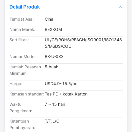
Detail Produk
Tempat Asal:
Cina
Nama Merek:
BEXKOM
Sertifikasi:
UL/CE/ROHS/REACH/ISO9001/ISO1348
5/MSDS/COC
Nomor Model:
BK-U-XXX
Jumlah Pesanan
5 buah
Minimum:
Harga:
USD4.9~15.5/pc
Kemasan standar:
Tas PE + kotak Karton
Waktu
7 ~ 15 hari
Pengiriman:
Ketentuan
T/T,L/C
Pembayaran: