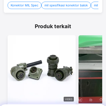
Konektor MIL Spec
mil spesifikasi konektor balok
mil spec
Produk terkait
VIDEO